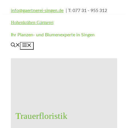
Zum
info@gaertnerei-singen.de
| T: 077 31 - 955 312
Inhalt
springen
Hohenkrähen Gärtnerei
Ihr Planzen- und Blumenexperte in Singen
Menü
Trauerfloristik