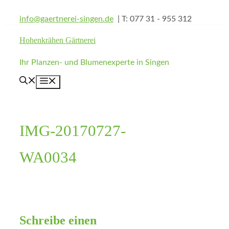
Zum
info@gaertnerei-singen.de
| T: 077 31 - 955 312
Inhalt
springen
Hohenkrähen Gärtnerei
Ihr Planzen- und Blumenexperte in Singen
Menü
IMG-20170727-
WA0034
Schreibe einen