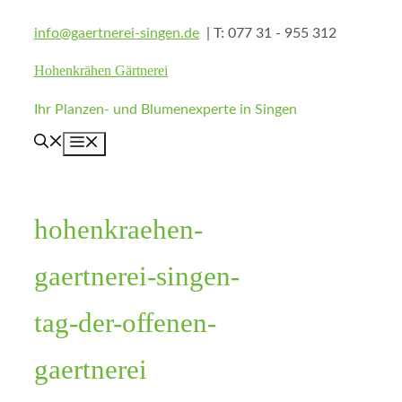
Zum
info@gaertnerei-singen.de
| T: 077 31 - 955 312
Inhalt
springen
Hohenkrähen Gärtnerei
Ihr Planzen- und Blumenexperte in Singen
Menü
hohenkraehen-
gaertnerei-singen-
tag-der-offenen-
gaertnerei